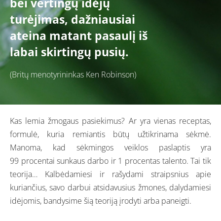
bei vertingų idėjų
turėjimas, dažniausiai
ateina matant pasaulį iš
labai skirtingų pusių.
(Britų menotyrininkas Ken Robinson)
Kas lemia žmogaus pasiekimus? Ar yra vienas receptas,
formulė, kuria remiantis būtų užtikrinama sėkmė.
Manoma, kad sėkmingos veiklos paslaptis yra
99 procentai sunkaus darbo ir 1 procentas talento. Tai tik
teorija… Kalbėdamiesi ir rašydami straipsnius apie
kuriančius, savo darbui atsidavusius žmones, dalydamiesi
idėjomis, bandysime šią teoriją įrodyti arba paneigti.