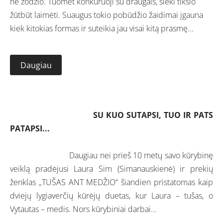
nė žodžio. Tuomet konkuruoji su draugais, sieki tikslo
žūtbūt laimėti. Suaugus tokio pobūdžio žaidimai įgauna
kiek kitokias formas ir suteikia jau visai kitą prasmę
...
Daugiau
SU KUO SUTAPSI, TUO IR PATS
PATAPSI...
Daugiau nei prieš 10 metų savo kūrybinę
veiklą pradėjusi Laura Sim (Simanauskienė) ir prekių
ženklas „TUŠAS ANT MEDŽIO“ šiandien pristatomas kaip
dviejų lygiaverčių kūrėjų duetas, kur Laura – tušas, o
Vytautas – medis. Nors kūrybiniai darbai
...