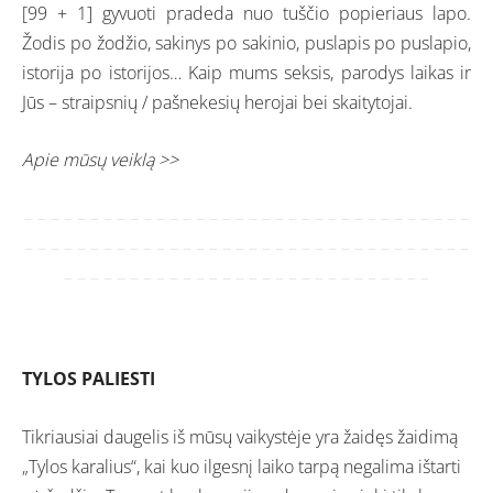
[99 + 1] gyvuoti pradeda nuo tuščio popieriaus lapo.
Žodis po žodžio, sakinys po sakinio, puslapis po puslapio,
istorija po istorijos… Kaip mums seksis, parodys laikas ir
Jūs – straipsnių / pašnekesių herojai bei skaitytojai.
Apie mūsų veiklą >>
– – – – – – – – – – – – – – – – – – – – – – – – – – – – – – – – – –
– – – – – – – – – – – – – – – – – – – – – – – – – – – – – – – – – –
– – – – – – – – – – – – – – – – – – – – – – – – – – – –
TYLOS PALIESTI
Tikriausiai daugelis iš mūsų vaikystėje yra žaidęs žaidimą
„Tylos karalius“, kai kuo ilgesnį laiko tarpą negalima ištarti