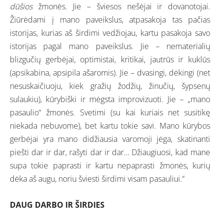
dūšios
žmonės. Jie – šviesos nešėjai ir dovanotojai.
Žiūrėdami į mano paveikslus, atpasakoja tas pačias
istorijas, kurias aš širdimi vedžiojau, kartu pasakoja savo
istorijas pagal mano paveikslus. Jie – nematerialių
blizgučių gerbėjai, optimistai, kritikai, jautrūs ir kuklūs
(apsikabina, apsipila ašaromis). Jie – dvasingi, dėkingi (net
nesuskaičiuoju, kiek gražių žodžių, žinučių, šypsenų
sulaukiu), kūrybiški ir mėgsta improvizuoti. Jie – „mano
pasaulio“ žmonės. Svetimi (su kai kuriais net susitikę
niekada nebuvome), bet kartu tokie savi. Mano kūrybos
gerbėjai yra mano didžiausia varomoji jėga, skatinanti
piešti dar ir dar, rašyti dar ir dar… Džiaugiuosi, kad mane
supa tokie paprasti ir kartu nepaprasti žmonės, kurių
dėka aš augu, noriu šviesti širdimi visam pasauliui.“
DAUG DARBO IR ŠIRDIES