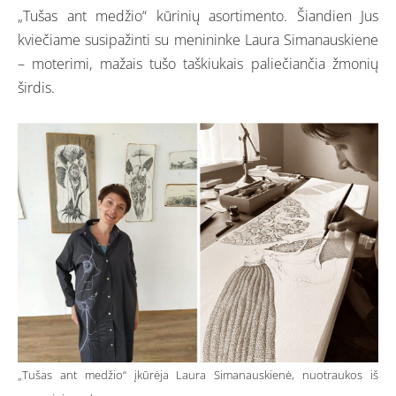
„
Tušas ant medžio
“ kūrinių asortimento. Šiandien Jus
kviečiame susipažinti su menininke Laura Simanauskiene
– moterimi, mažais tušo taškiukais paliečiančia žmonių
širdis.
„Tušas ant medžio“ įkūrėja Laura Simanauskienė, nuotraukos iš