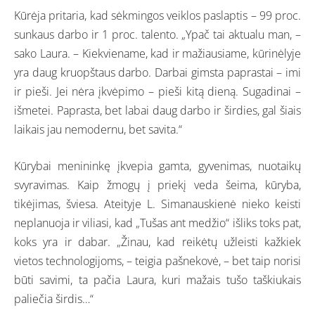
Kūrėja pritaria, kad sėkmingos veiklos paslaptis – 99 proc.
sunkaus darbo ir 1 proc. talento. „Ypač tai aktualu man, –
sako Laura. – Kiekviename, kad ir mažiausiame, kūrinėlyje
yra daug kruopštaus darbo. Darbai gimsta paprastai – imi
ir pieši. Jei nėra įkvėpimo – pieši kitą dieną. Sugadinai –
išmetei. Paprasta, bet labai daug darbo ir širdies, gal šiais
laikais jau nemodernu, bet savita.“
Kūrybai menininkę įkvepia gamta, gyvenimas, nuotaikų
svyravimas. Kaip žmogų į priekį veda šeima, kūryba,
tikėjimas, šviesa. Ateityje L. Simanauskienė nieko keisti
neplanuoja ir viliasi, kad „Tušas ant medžio“ išliks toks pat,
koks yra ir dabar. „Žinau, kad reikėtų užleisti kažkiek
vietos technologijoms, – teigia pašnekovė, – bet taip norisi
būti savimi, ta pačia Laura, kuri mažais tušo taškiukais
paliečia širdis…“