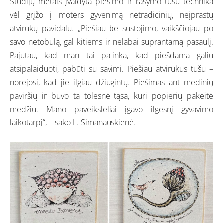
Studijų metais įvaldyta piešimo ir rašymo tušu technika
vėl grįžo į moters gyvenimą netradicinių, neįprastų
atvirukų pavidalu. „Piešiau be sustojimo, vaikščiojau po
savo netobulą, gal kitiems ir nelabai suprantamą pasaulį.
Pajutau, kad man tai patinka, kad piešdama galiu
atsipalaiduoti, pabūti su savimi. Piešiau atvirukus tušu –
norėjosi, kad jie ilgiau džiugintų. Piešimas ant medinių
paviršių ir buvo ta tolesnė tąsa, kuri popierių pakeitė
medžiu. Mano paveikslėliai įgavo ilgesnį gyvavimo
laikotarpį“, – sako L. Simanauskienė.