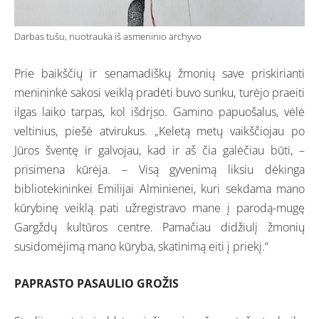
Darbas tušu, nuotrauka iš asmeninio archyvo
Prie baikščių ir senamadiškų žmonių save priskirianti
menininkė sakosi veiklą pradėti buvo sunku, turėjo praeiti
ilgas laiko tarpas, kol išdrįso. Gamino papuošalus, vėlė
veltinius, piešė atvirukus. „Keletą metų vaikščiojau po
Jūros šventę ir galvojau, kad ir aš čia galėčiau būti, –
prisimena kūrėja. – Visą gyvenimą liksiu dėkinga
bibliotekininkei Emilijai Alminienei, kuri sekdama mano
kūrybinę veiklą pati užregistravo mane į parodą-mugę
Gargždų kultūros centre. Pamačiau didžiulį žmonių
susidomėjimą mano kūryba, skatinimą eiti į priekį.“
PAPRASTO PASAULIO GROŽIS