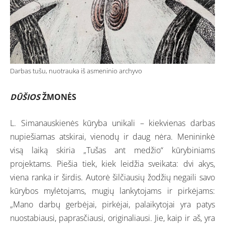
Darbas tušu, nuotrauka iš asmeninio archyvo
DŪŠIOS
ŽMONĖS
L. Simanauskienės kūryba unikali – kiekvienas darbas
nupiešiamas atskirai, vienodų ir daug nėra. Menininkė
visą laiką skiria „Tušas ant medžio“ kūrybiniams
projektams. Piešia tiek, kiek leidžia sveikata: dvi akys,
viena ranka ir širdis. Autorė šilčiausių žodžių negaili savo
kūrybos mylėtojams, mugių lankytojams ir pirkėjams:
„Mano darbų gerbėjai, pirkėjai, palaikytojai yra patys
nuostabiausi, paprasčiausi, originaliausi. Jie, kaip ir aš, yra