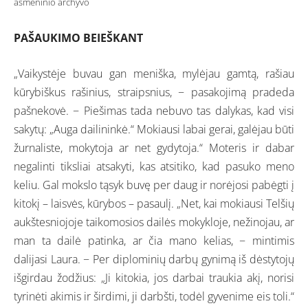
asmeninio archyvo
PAŠAUKIMO BEIEŠKANT
„Vaikystėje buvau gan meniška, mylėjau gamtą, rašiau
kūrybiškus rašinius, straipsnius, − pasakojimą pradeda
pašnekovė. − Piešimas tada nebuvo tas dalykas, kad visi
sakytų: „Auga dailininkė.“ Mokiausi labai gerai, galėjau būti
žurnaliste, mokytoja ar net gydytoja.“ Moteris ir dabar
negalinti tiksliai atsakyti, kas atsitiko, kad pasuko meno
keliu. Gal mokslo tąsyk buvę per daug ir norėjosi pabėgti į
kitokį – laisvės, kūrybos – pasaulį. „Net, kai mokiausi Telšių
aukštesniojoje taikomosios dailės mokykloje, nežinojau, ar
man ta dailė patinka, ar čia mano kelias, − mintimis
dalijasi Laura. − Per diplominių darbų gynimą iš dėstytojų
išgirdau žodžius: „Ji kitokia, jos darbai traukia akį, norisi
tyrinėti akimis ir širdimi, ji darbšti, todėl gyvenime eis toli.“