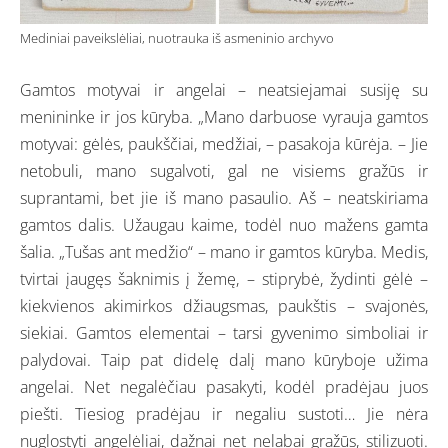
Mediniai paveikslėliai, nuotrauka iš asmeninio archyvo
Gamtos motyvai ir angelai – neatsiejamai susiję su
menininke ir jos kūryba. „Mano darbuose vyrauja gamtos
motyvai: gėlės, paukščiai, medžiai, – pasakoja kūrėja. – Jie
netobuli, mano sugalvoti, gal ne visiems gražūs ir
suprantami, bet jie iš mano pasaulio. Aš – neatskiriama
gamtos dalis. Užaugau kaime, todėl nuo mažens gamta
šalia. „Tušas ant medžio“ – mano ir gamtos kūryba. Medis,
tvirtai įaugęs šaknimis į žemę, – stiprybė, žydinti gėlė –
kiekvienos akimirkos džiaugsmas, paukštis – svajonės,
siekiai. Gamtos elementai – tarsi gyvenimo simboliai ir
palydovai. Taip pat didelę dalį mano kūryboje užima
angelai. Net negalėčiau pasakyti, kodėl pradėjau juos
piešti. Tiesiog pradėjau ir negaliu sustoti… Jie nėra
nuglostyti angelėliai, dažnai net nelabai gražūs, stilizuoti.