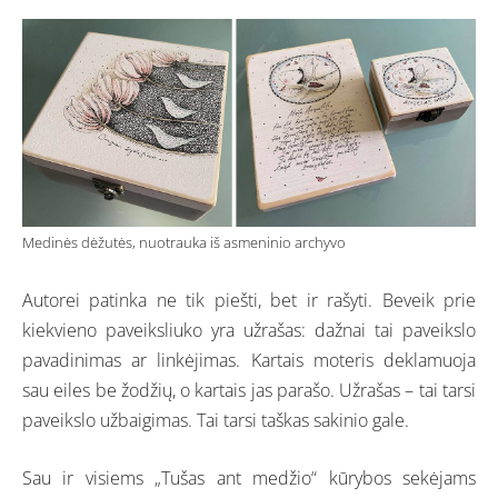
Medinės dėžutės, nuotrauka iš asmeninio archyvo
Autorei patinka ne tik piešti, bet ir rašyti. Beveik prie
kiekvieno paveiksliuko yra užrašas: dažnai tai paveikslo
pavadinimas ar linkėjimas. Kartais moteris deklamuoja
sau eiles be žodžių, o kartais jas parašo. Užrašas – tai tarsi
paveikslo užbaigimas. Tai tarsi taškas sakinio gale.
Sau ir visiems „Tušas ant medžio“ kūrybos sekėjams