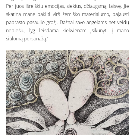
Per juos išreiškiu emocijas, siekius, džiaugsmą, laisvę. Jie
skatina mane pakilti virš žemiško materialumo, pajausti
paprasto pasaulio grožį. Dažnai savo angelams net veidų
nepiešiu, lyg leisdama kiekvienam įsikūnyti į mano
siūlomą personažą.“