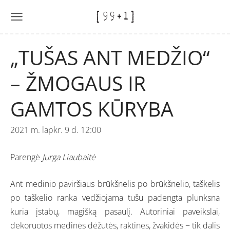
„TUŠAS ANT MEDŽIO“
– ŽMOGAUS IR
GAMTOS KŪRYBA
2021 m. lapkr. 9 d. 12:00
Parengė
Jurga Liaubaitė
Ant medinio paviršiaus brūkšnelis po brūkšnelio, taškelis
po taškelio ranka vedžiojama tušu padengta plunksna
kuria įstabų, magišką pasaulį. Autoriniai paveikslai,
dekoruotos medinės dėžutės, raktinės, žvakidės − tik dalis