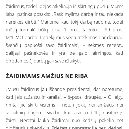
žaidimus, todėl idėjos atkeliauja iš skirtingų pusių. Mums
labai patinka posakis: „Rask mylimą darbą ir tau niekada
nereikės dirbti.“ Manome, kad tokį darbą radome, todėl
mūsų formulė būtų tokia: 1 proc. talento ir 99 proc.
MYLIMO darbo. Į priekį mus veda troškimas dar daugiau
švenčių papuošti savo žaidimais“, – sėkmės receptu
dalijasi pašnekovės ir yra be galo laimingos, kad
dirbdamos šį darbą gali save išlaikyti.
ŽAIDIMAMS AMŽIUS NE RIBA
„Mūsų žaidimus jau išbandė prezidentai, dar norėtume,
kad jais sužaistų ir karaliai, – šypsosi draugės. – O jeigu
rimtai, jie skirti visiems – neturi jokių nei amžiaus, nei
socialinių barjerų. Svarbu, kad asmuo būtų nusiteikęs
žaisti. Neretai lauko žaidimai nuo kėdžių pakelia net
didžiausius skeptikus. Priežastis paprasta: jie nesudėtingi,