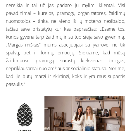
nereikia ir tai už jas padaro jų mylimi klientai. Visi
pavadinimai – kūrėjos, pramogų organizatorės, žaidimų
nuomotojos – tinka, nė vieno iš jų moterys nesibaido,
tačiau save pristatytų kur kas paprasčiau: „Esame tos,
kurios gyvena tarp žaidimų ir su tuo sieja savo gyvenimą.
„Margas miškas“ mums asocijuojasi su įvairove, ne tik
spalvų, bet ir formų, emocijų. Siekiame, kad mūsų
žaidimuose pramogą surastų kiekvienas žmogus,
nepriklausomai nuo amžiaus ar socialinio statuso. Norime,
kad jie būtų margi ir skirtingi, koks ir yra mus supantis
pasaulis.“