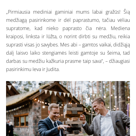
„Pirmiausia mediniai gaminiai mums labai gražūs! Šią
medžiagą pasirinkome ir dėl paprastumo, tačiau vėliau
supratome, kad nieko paprasto čia nėra. Mediena
kraiposi, linksta ir lūžta, o norint dirbti su medžiu, reikia
suprasti visas jo savybes. Mes abi – gamtos vaikai, didžiąją
dalį laisvo laiko stengiamės leisti gamtoje su šeima, tad
darbas su medžiu kažkuria prasme taip sava“, – džiaugiasi
pasirinkimu Ieva ir Judita.