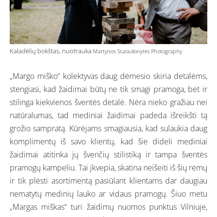
Kaladėlių bokštas, nuotrauka
Martynos Stasiulionytės Photography
„Margo miško“ kolektyvas daug dėmesio skiria detalėms,
stengiasi, kad žaidimai būtų ne tik smagi pramoga, bet ir
stilinga kiekvienos šventės detalė. Nėra nieko gražiau nei
natūralumas, tad mediniai žaidimai padeda išreikšti tą
grožio sampratą. Kūrėjams smagiausia, kad sulaukia daug
komplimentų iš savo klientų, kad šie dideli mediniai
žaidimai atitinka jų švenčių stilistiką ir tampa šventės
pramogų kampeliu. Tai įkvepia, skatina neišeiti iš šių rėmų
ir tik plėsti asortimentą pasiūlant klientams dar daugiau
nematytų medinių lauko ar vidaus pramogų. Šiuo metu
„Margas miškas“ turi žaidimų nuomos punktus Vilniuje,