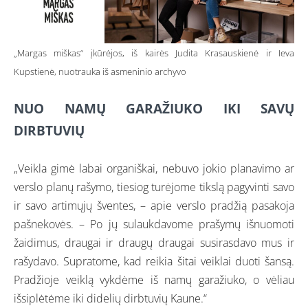
„Margas miškas“ įkūrėjos, iš kairės Judita Krasauskienė ir Ieva
Kupstienė, nuotrauka iš asmeninio archyvo
NUO NAMŲ GARAŽIUKO IKI SAVŲ
DIRBTUVIŲ
„Veikla gimė labai organiškai, nebuvo jokio planavimo ar
verslo planų rašymo, tiesiog turėjome tikslą pagyvinti savo
ir savo artimųjų šventes, – apie verslo pradžią pasakoja
pašnekovės. – Po jų sulaukdavome prašymų išnuomoti
žaidimus, draugai ir draugų draugai susirasdavo mus ir
rašydavo. Supratome, kad reikia šitai veiklai duoti šansą.
Pradžioje veiklą vykdėme iš namų garažiuko, o vėliau
išsiplėtėme iki didelių dirbtuvių Kaune.“