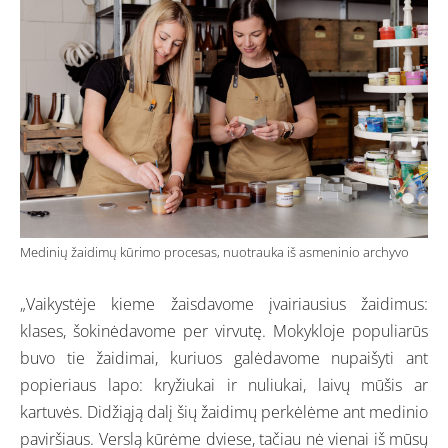
Medinių žaidimų kūrimo procesas, nuotrauka iš asmeninio archyvo
„Vaikystėje kieme žaisdavome įvairiausius žaidimus:
klases, šokinėdavome per virvutę. Mokykloje populiarūs
buvo tie žaidimai, kuriuos galėdavome nupaišyti ant
popieriaus lapo: kryžiukai ir nuliukai, laivų mūšis ar
kartuvės. Didžiąją dalį šių žaidimų perkėlėme ant medinio
paviršiaus. Verslą kūrėme dviese, tačiau nė vienai iš mūsų