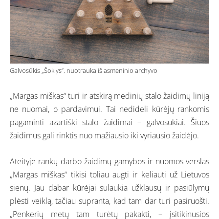
Galvosūkis „Šoklys“, nuotrauka iš asmeninio archyvo
„Margas miškas“ turi ir atskirą medinių stalo žaidimų liniją
ne nuomai, o pardavimui. Tai nedideli kūrėjų rankomis
pagaminti azartiški stalo žaidimai – galvosūkiai. Šiuos
žaidimus gali rinktis nuo mažiausio iki vyriausio žaidėjo.
Ateityje rankų darbo žaidimų gamybos ir nuomos verslas
„Margas miškas“ tikisi toliau augti ir keliauti už Lietuvos
sienų. Jau dabar kūrėjai sulaukia užklausų ir pasiūlymų
plėsti veiklą, tačiau supranta, kad tam dar turi pasiruošti.
„Penkerių metų tam turėtų pakakti, – įsitikinusios