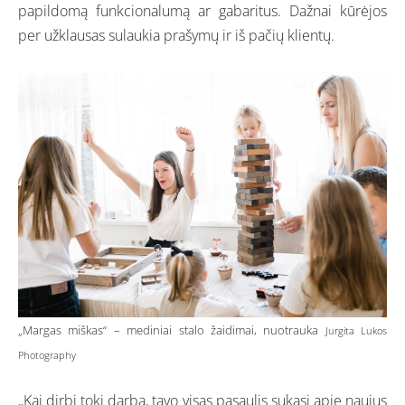
papildomą funkcionalumą ar gabaritus. Dažnai kūrėjos
per užklausas sulaukia prašymų ir iš pačių klientų.
„Margas miškas“ – mediniai stalo žaidimai, nuotrauka
Jurgita Lukos
Photography
„Kai dirbi tokį darbą, tavo visas pasaulis sukasi apie naujus