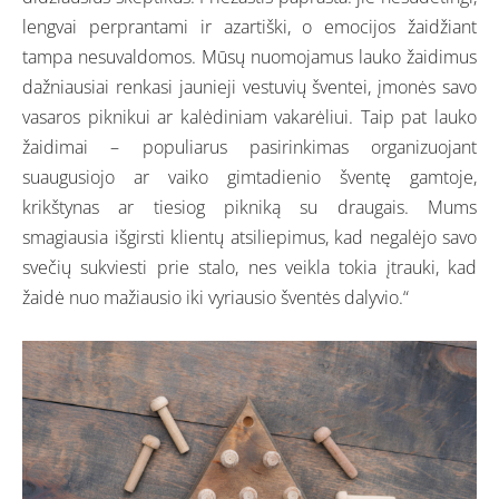
lengvai perprantami ir azartiški, o emocijos žaidžiant
tampa nesuvaldomos. Mūsų nuomojamus lauko žaidimus
dažniausiai renkasi jaunieji vestuvių šventei, įmonės savo
vasaros piknikui ar kalėdiniam vakarėliui. Taip pat lauko
žaidimai – populiarus pasirinkimas organizuojant
suaugusiojo ar vaiko gimtadienio šventę gamtoje,
krikštynas ar tiesiog pikniką su draugais. Mums
smagiausia išgirsti klientų atsiliepimus, kad negalėjo savo
svečių sukviesti prie stalo, nes veikla tokia įtrauki, kad
žaidė nuo mažiausio iki vyriausio šventės dalyvio.“