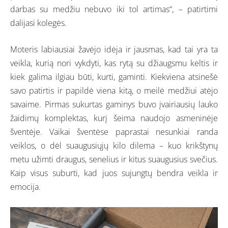
darbas su medžiu nebuvo iki tol artimas“, – patirtimi
dalijasi kolegės.
Moteris labiausiai žavėjo idėja ir jausmas, kad tai yra ta
veikla, kurią nori vykdyti, kas rytą su džiaugsmu keltis ir
kiek galima ilgiau būti, kurti, gaminti. Kiekviena atsinešė
savo patirtis ir papildė viena kitą, o meilė medžiui atėjo
savaime. Pirmas sukurtas gaminys buvo įvairiausių lauko
žaidimų komplektas, kurį šeima naudojo asmeninėje
šventėje. Vaikai šventėse paprastai nesunkiai randa
veiklos, o dėl suaugusiųjų kilo dilema – kuo krikštynų
metu užimti draugus, senelius ir kitus suaugusius svečius.
Kaip visus suburti, kad juos sujungtų bendra veikla ir
emocija.