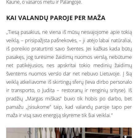
Kaune, o vasaros metu ir Palangoje.
KAI VALANDŲ PAROJE PER MAŽA
„Tiesą pasakius, nė viena iš mūsų nesvajojome apie tokią
veiklą, – prisipažįsta pašnekovės, – ji atėjo labai natūraliai,
iš poreikio praturtinti savo šventes. Jei kažkas kada būtų
pasakęs, jog turėsime žaidimų nuomos verslą, nebūtume
net patikėjusios, nes apskritai tokio medinių žaidimų
šventėms nuomos verslo dar net nebuvo Lietuvoje. Į šią
veiklą atkeliavome iš skirtingų sferų (Ieva dirbo personalo
ir transporto, o Judita – restoranų ir renginių srityse). Iš
pradžių „Margas miškas“ buvo tik hobis po darbo, bet
pamažu „įsisukome“ taip, kad valandų paroje tapo per
maža ir visą savo energiją skyrėme tik šiai veiklai.“