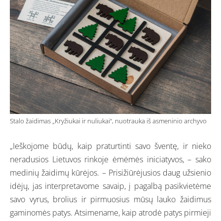
Stalo žaidimas „Kryžiukai ir nuliukai“, nuotrauka iš asmeninio archyvo
„Ieškojome būdų, kaip praturtinti savo šventę, ir nieko
neradusios Lietuvos rinkoje ėmėmės iniciatyvos, – sako
medinių žaidimų kūrėjos. – Prisižiūrėjusios daug užsienio
idėjų, jas interpretavome savaip, į pagalbą pasikvietėme
savo vyrus, brolius ir pirmuosius mūsų lauko žaidimus
gaminomės patys. Atsimename, kaip atrodė patys pirmieji