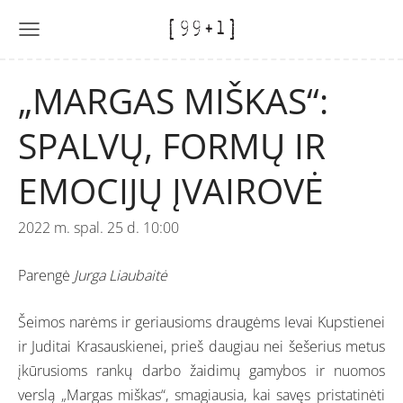
„MARGAS MIŠKAS“:
SPALVŲ, FORMŲ IR
EMOCIJŲ ĮVAIROVĖ
2022 m. spal. 25 d. 10:00
Parengė
Jurga Liaubaitė
Šeimos narėms ir geriausioms draugėms Ievai Kupstienei
ir Juditai Krasauskienei, prieš daugiau nei šešerius metus
įkūrusioms rankų darbo žaidimų gamybos ir nuomos
verslą „
Margas miškas
“, smagiausia, kai savęs pristatinėti