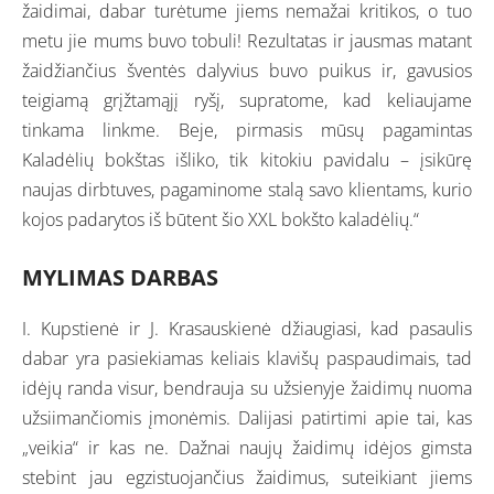
žaidimai, dabar turėtume jiems nemažai kritikos, o tuo
metu jie mums buvo tobuli! Rezultatas ir jausmas matant
žaidžiančius šventės dalyvius buvo puikus ir, gavusios
teigiamą grįžtamąjį ryšį, supratome, kad keliaujame
tinkama linkme. Beje, pirmasis mūsų pagamintas
Kaladėlių bokštas išliko, tik kitokiu pavidalu – įsikūrę
naujas dirbtuves, pagaminome stalą savo klientams, kurio
kojos padarytos iš būtent šio XXL bokšto kaladėlių.“
MYLIMAS DARBAS
I. Kupstienė ir J. Krasauskienė džiaugiasi, kad pasaulis
dabar yra pasiekiamas keliais klavišų paspaudimais, tad
idėjų randa visur, bendrauja su užsienyje žaidimų nuoma
užsiimančiomis įmonėmis. Dalijasi patirtimi apie tai, kas
„veikia“ ir kas ne. Dažnai naujų žaidimų idėjos gimsta
stebint jau egzistuojančius žaidimus, suteikiant jiems